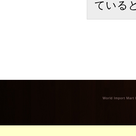
ている
World Import Mart