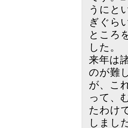
うにと
ぎぐら
ところ
した。
来年は
のが難
が、こ
って、
たわけ
しまし