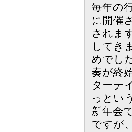
毎年の
に開催
されま
してき
めでし
奏が終
ターテ
っとい
新年会
ですが